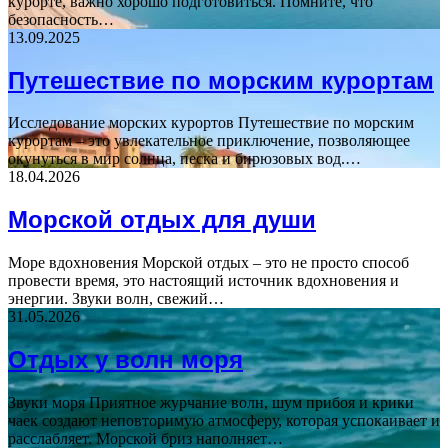
курорте, важно хорошо подготовиться. Помните, что
безопасность…
13.09.2025
Путешествие по морским курортам
Исследование морских курортов Путешествие по морским
курортам – это увлекательное приключение, позволяющее
окунуться в мир солнца, песка и бирюзовых вод.…
18.04.2026
Морской отдых для души
Море вдохновения Морской отдых – это не просто способ
провести время, это настоящий источник вдохновения и
энергии. Звуки волн, свежий…
31.05.2026
Отдых у волн моря
Звуки моря Приятное журчание волн, шум прибоя и крики
чаек создают неповторимую атмосферу, которая успокаивает и
расслабляет. Морской бриз наполняет…