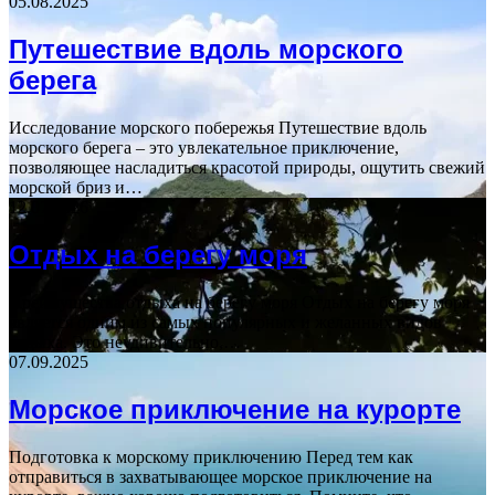
05.08.2025
Путешествие вдоль морского
берега
Исследование морского побережья Путешествие вдоль
морского берега – это увлекательное приключение,
позволяющее насладиться красотой природы, ощутить свежий
морской бриз и…
12.07.2026
Отдых на берегу моря
Преимущества отдыха на берегу моря Отдых на берегу моря
является одним из самых популярных и желанных видов
отдыха. Это неудивительно,…
07.09.2025
Морское приключение на курорте
Подготовка к морскому приключению Перед тем как
отправиться в захватывающее морское приключение на