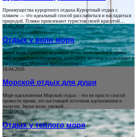
Преимущества курортного отдыха Курортный отдых с
пляжем — это идеальный способ расслабиться и насладиться
природой. Пляжи привлекают туристов своей красотой…
31.05.2026
Отдых у волн моря
Звуки моря Приятное журчание волн, шум прибоя и крики
чаек создают неповторимую атмосферу, которая успокаивает и
расслабляет. Морской бриз наполняет…
18.04.2026
Морской отдых для души
Море вдохновения Морской отдых – это не просто способ
провести время, это настоящий источник вдохновения и
энергии. Звуки волн, свежий…
22.02.2026
Отдых у теплого моря