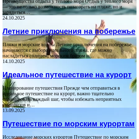
Преимущества отдыха у теплого моря Отдых у теплого моря
— это не только возможность позагорать на пляже, но и
зарядиться…
24.10.2025
Летние приключения на побережье
Пляжи и морские волны Летние приключения на побережье
начинаются с выбора идеального пляжа, где можно
насладиться солнцем, морским бризом и…
14.10.2025
Идеальное путешествие на курорт
Планирование путешествия Прежде чем отправиться в
идеальное путешествие на курорт, важно тщательно
спланировать каждый шаг, чтобы избежать неприятных
сюрпризов и…
13.09.2025
Путешествие по морским курортам
Исследование морских курортов Путешествие по морским