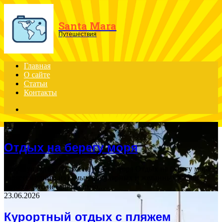
Menu
Santa Mara
Путешествия
Главная
О сайте
Статьи
Контакты
Search
for
12.07.2026
Отдых на берегу моря
Преимущества отдыха на берегу моря Отдых на берегу моря
является одним из самых популярных и желанных видов
отдыха. Это неудивительно,…
23.06.2026
Курортный отдых с пляжем