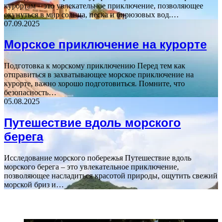
курортам – это увлекательное приключение, позволяющее
окунуться в мир солнца, песка и бирюзовых вод.…
07.09.2025
Морское приключение на курорте
Подготовка к морскому приключению Перед тем как
отправиться в захватывающее морское приключение на
курорте, важно хорошо подготовиться. Помните, что
безопасность…
05.08.2025
Путешествие вдоль морского
берега
Исследование морского побережья Путешествие вдоль
морского берега – это увлекательное приключение,
позволяющее насладиться красотой природы, ощутить свежий
морской бриз и…
Block Title